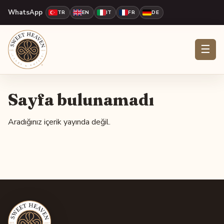
WhatsApp
TR
EN
IT
FR
DE
☰
Sayfa bulunamadı
Aradığınız içerik yayında değil.