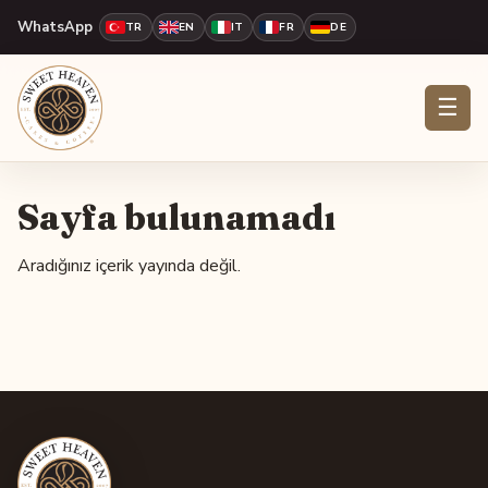
WhatsApp
TR
EN
IT
FR
DE
☰
Sayfa bulunamadı
Aradığınız içerik yayında değil.