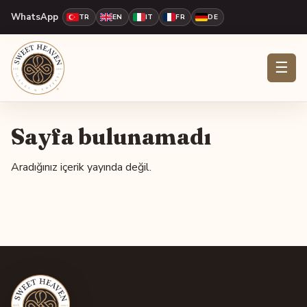
WhatsApp
TR
EN
IT
FR
DE
☰
Sayfa bulunamadı
Aradığınız içerik yayında değil.