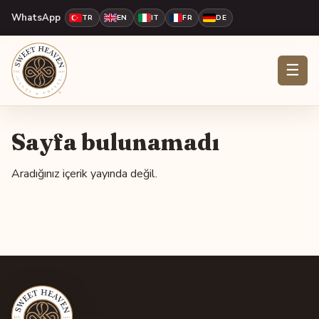
WhatsApp
TR
EN
IT
FR
DE
☰
Sayfa bulunamadı
Aradığınız içerik yayında değil.