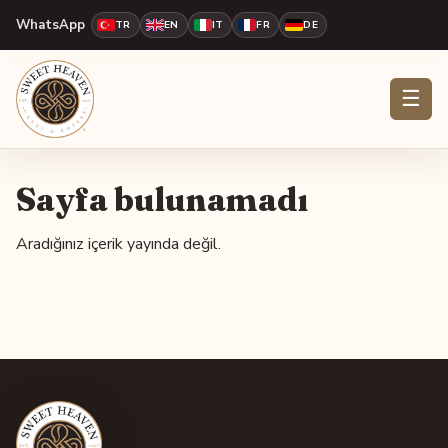
WhatsApp
TR
EN
IT
FR
DE
☰
Sayfa bulunamadı
Aradığınız içerik yayında değil.