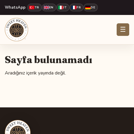
WhatsApp
TR
EN
IT
FR
DE
☰
Sayfa bulunamadı
Aradığınız içerik yayında değil.