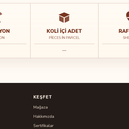
YON
KOLI İÇI ADET
RAF
ON
PIECES IN PARCEL
SHE
—
KEŞFET
Mağaza
Hakkımızda
Sertifikalar