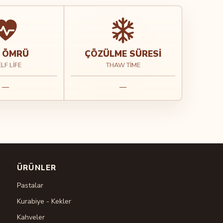
 ÖMRÜ
ÇÖZÜLME SÜRESI
LF LIFE
THAW TIME
—
—
ÜRÜNLER
Pastalar
Kurabiye - Kekler
Kahveler