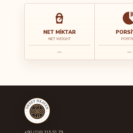
NET MIKTAR
PORSI
NET WEIGHT
PORTI
—
—
+90 (216) 315 51 79