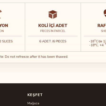
YON
KOLI İÇI ADET
RAF
ON
PIECES IN PARCEL
SHE
12 SLICES
6 ADET /6 PIECES
-18˚C’de 1
-18°C, +4 
e: Do not refreeze after it has been thawed.
KEŞFET
Mağaza