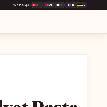
WhatsApp
TR
EN
IT
FR
DE
lvet Pasta