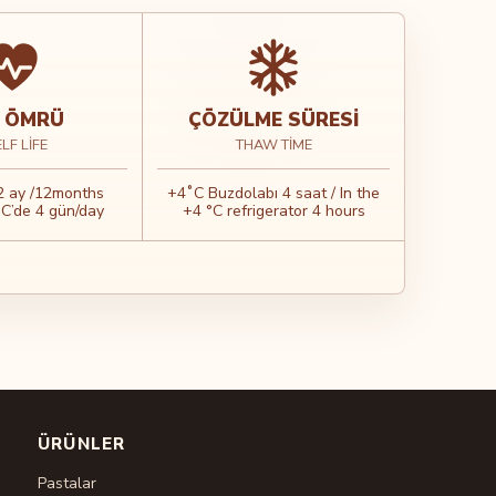
 ÖMRÜ
ÇÖZÜLME SÜRESI
LF LIFE
THAW TIME
2 ay /12months
+4˚C Buzdolabı 4 saat / In the
˚C’de 4 gün/day
+4 °C refrigerator 4 hours
ÜRÜNLER
Pastalar