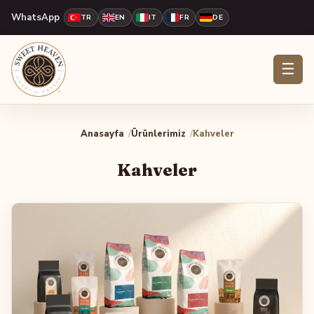
WhatsApp
TR
EN
IT
FR
DE
☰
Anasayfa
Ürünlerimiz
Kahveler
Kahveler