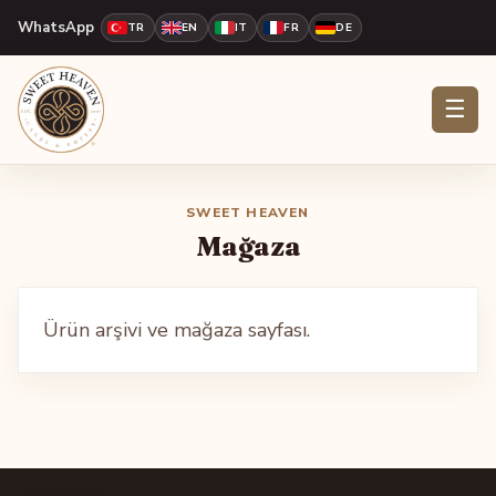
WhatsApp
TR
EN
IT
FR
DE
☰
SWEET HEAVEN
Mağaza
Ürün arşivi ve mağaza sayfası.