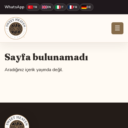
WhatsApp
TR
EN
IT
FR
DE
☰
Sayfa bulunamadı
Aradığınız içerik yayında değil.