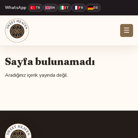
WhatsApp
TR
EN
IT
FR
DE
☰
Sayfa bulunamadı
Aradığınız içerik yayında değil.