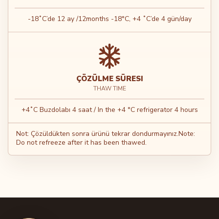
-18˚C’de 12 ay /12months -18°C, +4 ˚C’de 4 gün/day
ÇÖZÜLME SÜRESI
THAW TIME
+4˚C Buzdolabı 4 saat / In the +4 °C refrigerator 4 hours
Not: Çözüldükten sonra ürünü tekrar dondurmayınız.Note:
Do not refreeze after it has been thawed.