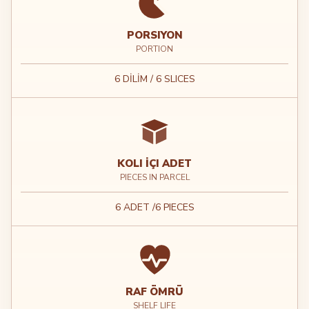
PORSIYON
PORTION
6 DİLİM / 6 SLICES
KOLI İÇI ADET
PIECES IN PARCEL
6 ADET /6 PIECES
RAF ÖMRÜ
SHELF LIFE