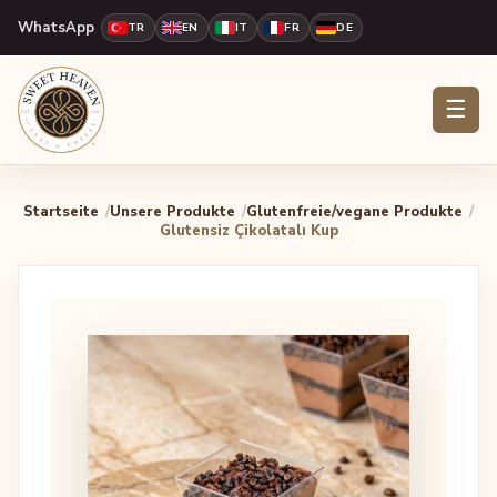
WhatsApp
TR
EN
IT
FR
DE
☰
Startseite
Unsere Produkte
Glutenfreie/vegane Produkte
Glutensiz Çikolatalı Kup