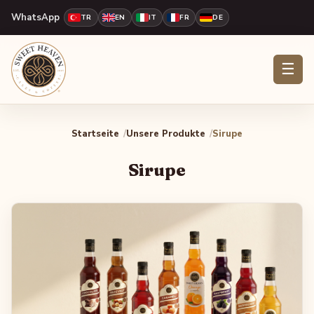
WhatsApp
TR
EN
IT
FR
DE
☰
Startseite
Unsere Produkte
Sirupe
Sirupe