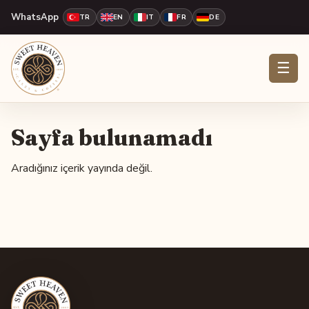
WhatsApp
TR
EN
IT
FR
DE
☰
Sayfa bulunamadı
Aradığınız içerik yayında değil.