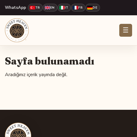
WhatsApp
TR
EN
IT
FR
DE
☰
Sayfa bulunamadı
Aradığınız içerik yayında değil.