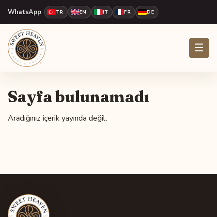
WhatsApp
TR
EN
IT
FR
DE
☰
Sayfa bulunamadı
Aradığınız içerik yayında değil.