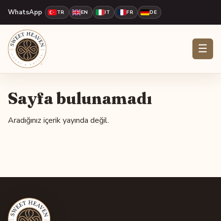
WhatsApp
TR
EN
IT
FR
DE
☰
Sayfa bulunamadı
Aradığınız içerik yayında değil.