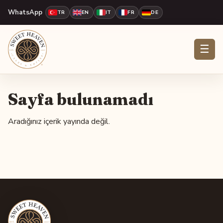
WhatsApp
TR
EN
IT
FR
DE
☰
Sayfa bulunamadı
Aradığınız içerik yayında değil.