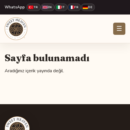
WhatsApp
TR
EN
IT
FR
DE
☰
Sayfa bulunamadı
Aradığınız içerik yayında değil.