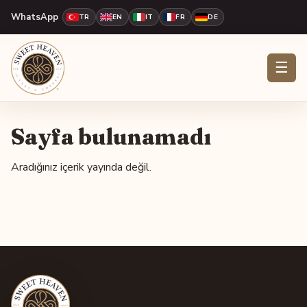
WhatsApp
TR
EN
IT
FR
DE
☰
Sayfa bulunamadı
Aradığınız içerik yayında değil.