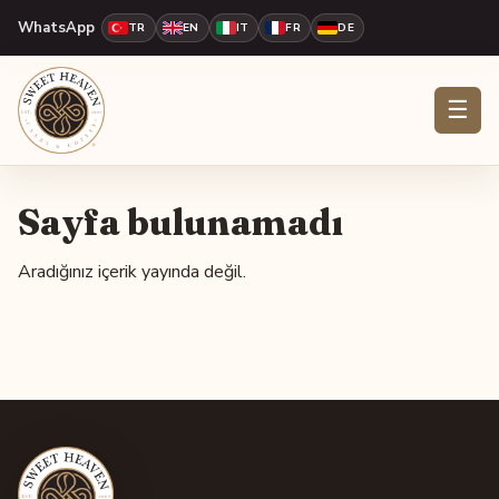
WhatsApp
TR
EN
IT
FR
DE
☰
Sayfa bulunamadı
Aradığınız içerik yayında değil.