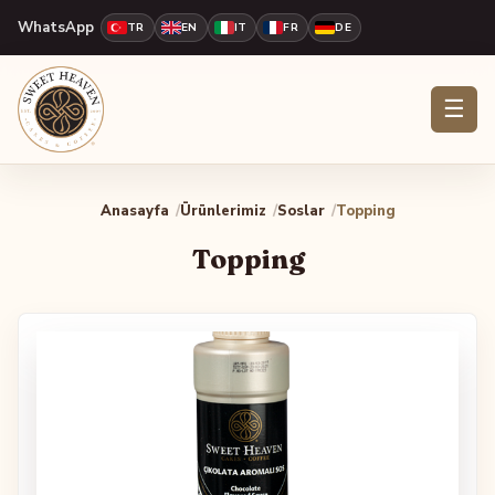
WhatsApp
TR
EN
IT
FR
DE
☰
Anasayfa
Ürünlerimiz
Soslar
Topping
Topping