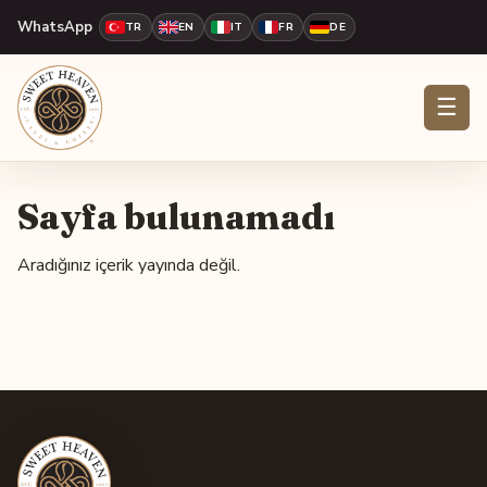
WhatsApp
TR
EN
IT
FR
DE
☰
Sayfa bulunamadı
Aradığınız içerik yayında değil.