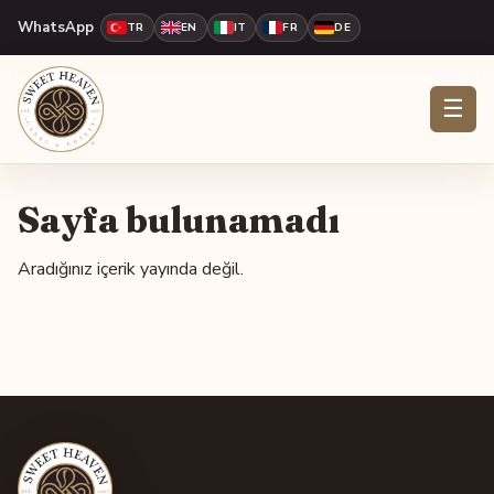
WhatsApp
TR
EN
IT
FR
DE
☰
Sayfa bulunamadı
Aradığınız içerik yayında değil.