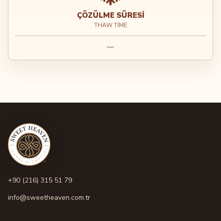
ÇÖZÜLME SÜRESI
THAW TIME
—
+90 (216) 315 51 79
info@sweetheaven.com.tr