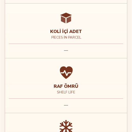
KOLI İÇI ADET
PIECES IN PARCEL
—
RAF ÖMRÜ
SHELF LIFE
—