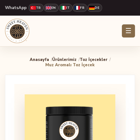
WhatsApp
TR
EN
IT
FR
DE
☰
Anasayfa
Ürünlerimiz
Toz İçecekler
Muz Aromalı Toz İçecek