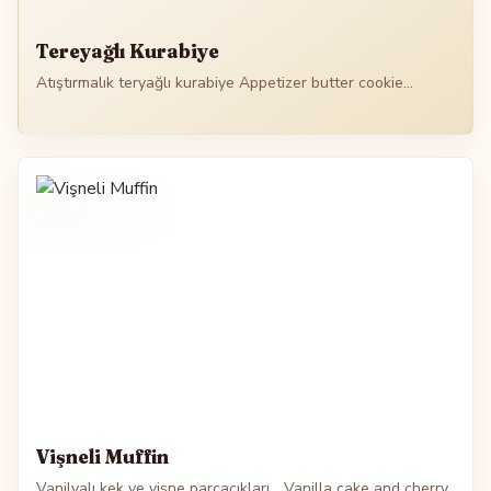
Tereyağlı Kurabiye
Atıştırmalık teryağlı kurabiye Appetizer butter cookie...
Vişneli Muffin
Vanilyalı kek ve vişne parçacıkları... Vanilla cake and cherry