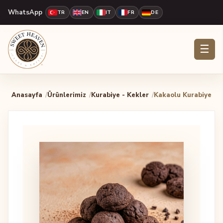
WhatsApp
TR
EN
IT
FR
DE
☰
Anasayfa
Ürünlerimiz
Kurabiye - Kekler
Kakaolu Kurabiye