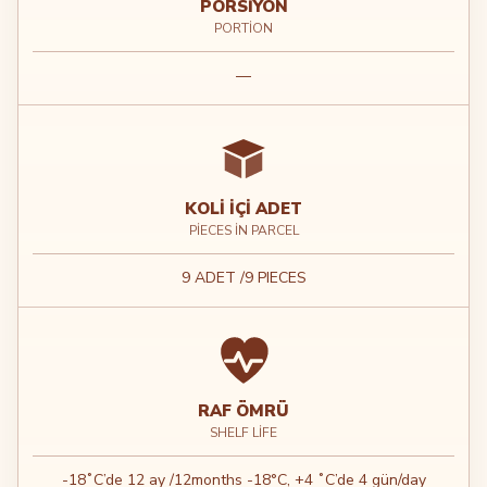
PORSIYON
PORTION
—
KOLI İÇI ADET
PIECES IN PARCEL
9 ADET /9 PIECES
RAF ÖMRÜ
SHELF LIFE
-18˚C’de 12 ay /12months -18°C, +4 ˚C’de 4 gün/day