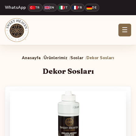
WhatsApp
TR
EN
IT
FR
DE
☰
Anasayfa
Ürünlerimiz
Soslar
Dekor Sosları
Dekor Sosları