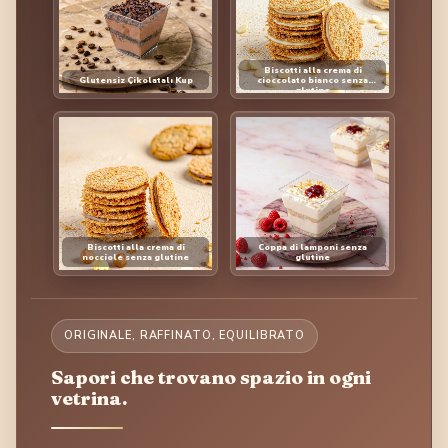
Biscotti alla crema di
Glutensiz Çikolatalı Kup
cioccolato bianco senza
glutine
Biscotti alla crema di
Coppa di lamponi senza
nocciole senza glutine
glutine
ORIGINALE, RAFFINATO, EQUILIBRATO
Sapori che trovano spazio in ogni
vetrina.